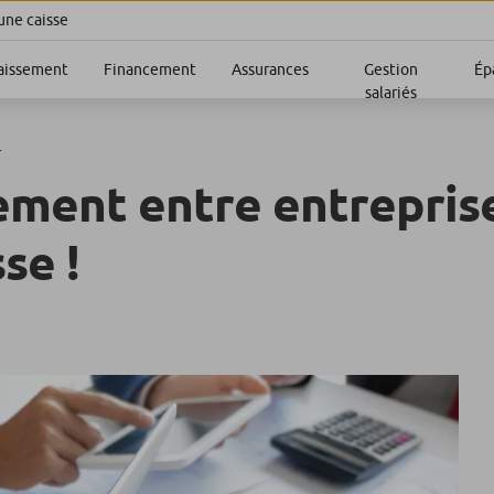
une caisse
aissement
Financement
Assurances
Gestion
Ép
salariés
.
ement entre entrepris
se !