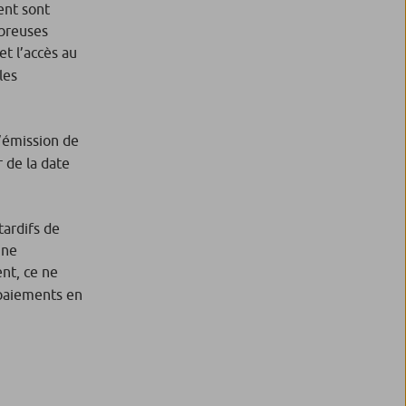
ent sont
mbreuses
et l’accès au
les
’émission de
r de la date
tardifs de
une
ent, ce ne
 paiements en