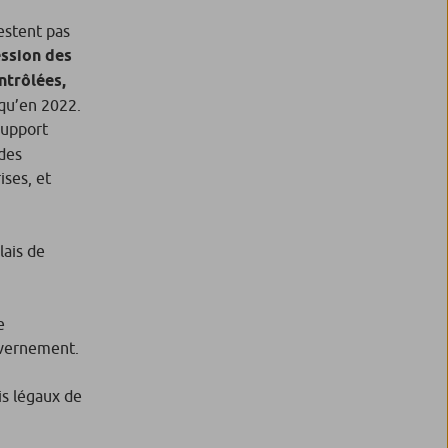
restent pas
ession des
ntrôlées,
 qu’en 2022.
support
 des
ises, et
lais de
e
ouvernement.
is légaux de