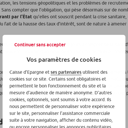
nflation, les tensions géopolitiques et les problèmes de recrutem
. Sans compter que l’obligation, qui pèse désormais sur de no
anti par l’État
qu’elles ont souscrit pendant la crise sanitaire, 
du fait de la hausse des taux d’intérêt, sont de nature à amener 
seurs dans un délai maximum de 60 jours à compter de la date d
Continuer sans accepter
rat peuvent convenir d’un délai de 45 jours fin de mois à compte
Vos paramètres de cookies
ises, dont la trésorerie se trouve fragilisée par les paiements 
Caisse d'Epargne et
ses partenaires
utilisent des
on. Un retard de paiement sur une grosse facture pouvant mettre 
cookies sur ce site. Certains sont obligatoires et
ndre au dépôt de bilan. Selon l’Observatoire des délais de paiem
permettent le bon fonctionnement du site et la
mesure d'audience de manière anonyme. D'autres
e qui auraient ainsi manqué aux TPE-PME en 2022 en raison des
cookies, optionnels, sont soumis à votre accord. Ils
nous permettent de personnaliser votre expérience
sur le site, personnaliser l'assistance commerciale
de encourue
suite à votre navigation, afficher du contenu vidéo,
ou encore personnaliser les annonces publicitaires