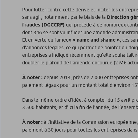
Pour lutter contre cette dérive et inciter les entrepr
sans agir, notamment par le biais de la
Direction gén
fraudes (DGCCRF)
qui procède à de nombreux contrô
dont 346 se sont vu infliger une amende administrat
Et en vertu du fameux
« name and shame »
, ces sa
d’annonces légales, ce qui permet de pointer du doig
entreprises a indiqué récemment qu’elle souhaitait
r
doubler le plafond de l’amende encourue (2 M€ actuel
À noter :
depuis 2014, près de 2 000 entreprises ont 
paiement légaux pour un montant total d’environ 157
Dans le même ordre d’idée, à compter du 15 avril proc
3 500 habitants, et d’ici la fin de l’année, de l’ense
À noter :
à l’initiative de la Commission européenne
paiement à 30 jours pour toutes les entreprises dan