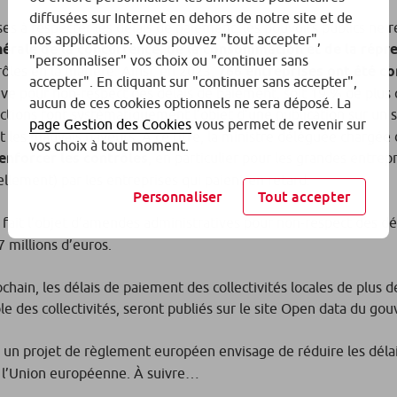
diffusées sur Internet en dehors de notre site et de
ises à respecter les délais de paiement, les pouvoirs publics ne 
nos applications. Vous pouvez "tout accepter",
érale de la concurrence, de la consommation et de la répr
"personnaliser" vos choix ou "continuer sans
les en la matière. Ainsi, en 2023,
766 entreprises ont été co
accepter". En cliquant sur "continuer sans accepter",
ive pour non-respect des délais de paiement, soit 19 % de plus
aucun de ces cookies optionnels ne sera déposé. La
nctions font systématiquement l’objet d’une publication sur un 
page Gestion des Cookies
vous permet de revenir sur
t les mauvais payeurs. À ce titre, la ministre déléguée chargée
vos choix à tout moment.
enforcer les contrôles
, en particulier pour les grandes entrepr
lement) par les entreprises qui paient en retard.
Personnaliser
Tout accepter
fait l’objet d’amendes administratives pour non-respect des dé
 millions d’euros.
hain, les délais de paiement des collectivités locales de plus d
mble des collectivités, seront publiés sur le site Open data du g
, un projet de règlement européen envisage de réduire les déla
s l’Union européenne. À suivre…