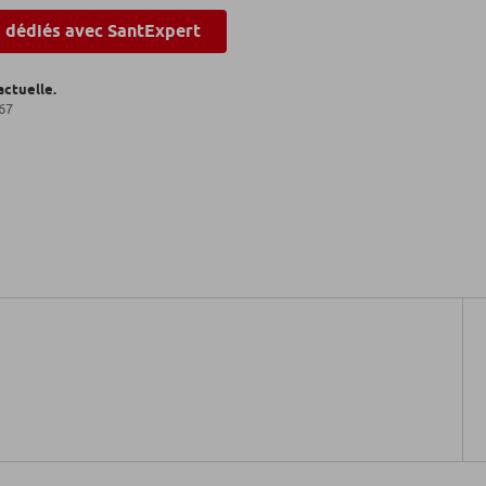
s dédiés avec SantExpert
actuelle.
067