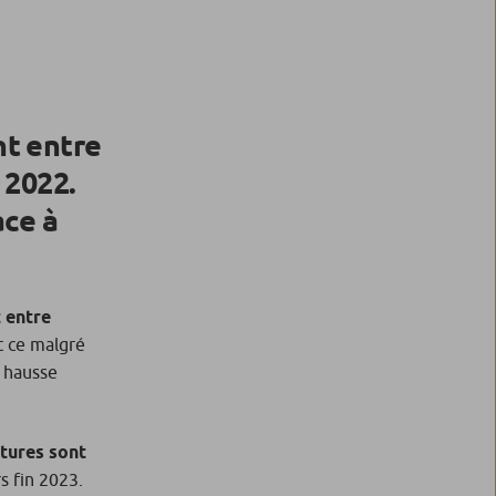
nt entre
 2022.
ace à
 entre
et ce malgré
, hausse
ctures sont
s fin 2023.