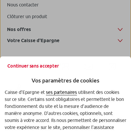
Nous contacter
Clôturer un produit
Nos offres
Votre Caisse d'Epargne
Continuer sans accepter
Vos paramètres de cookies
Caisse d'Epargne et
ses partenaires
utilisent des cookies
sur ce site. Certains sont obligatoires et permettent le bon
fonctionnement du site et la mesure d'audience de
manière anonyme. D'autres cookies, optionnels, sont
Garantie des Dépôts
soumis à votre accord. Ils nous permettent de personnaliser
votre expérience sur le site, personnaliser l'assistance
Protection des données personnelles