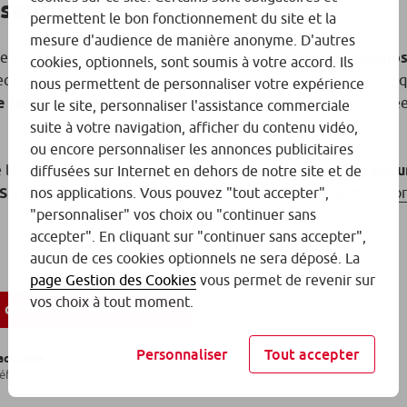
sentiel
permettent le bon fonctionnement du site et la
mesure d'audience de manière anonyme. D'autres
ée via une plate-forme numérique ou en présentiel, est
compos
cookies, optionnels, sont soumis à votre accord. Ils
c un module « médical » et un module « administratif et juridi
nous permettent de personnaliser votre expérience
e facultative
, composée d’une
séance de supervision
réalisé
sur le site, personnaliser l'assistance commerciale
suite à votre navigation, afficher du contenu vidéo,
ou encore personnaliser les annonces publicitaires
né le conventionnement avec l’ARS,
l’Ordre national propose u
diffusées sur Internet en dehors de notre site et de
S
à partir de son espace personnel :
https://espace-membres.or
nos applications. Vous pouvez "tout accepter",
"personnaliser" vos choix ou "continuer sans
accepter". En cliquant sur "continuer sans accepter",
aucun de ces cookies optionnels ne sera déposé. La
page Gestion des Cookies
vous permet de revenir sur
vos choix à tout moment.
s dédiés avec SantExpert
Personnaliser
Tout accepter
actuelle.
éf : 587209