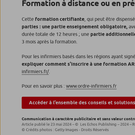
Formation à distance ou en pré
Cette
formation certifiante
, qui peut être dispens
parties : une partie enseignement obligatoire,
ave
durée totale de 12 heures ; une
partie additionnell
3 mois après la formation.
Pour les infirmiers basés dans les régions ayant sig
expliquer comment s’inscrire à une formation AR
infirmiers.fr/
.
Pour en savoir plus :
www.ordre-infirmiers.fr
Accéder à l’ensemble des conseils et solution
Communication à caractère publicitaire et sans valeur contr
Article publié le 23 mai 2024 – © Les Echos Publishing – 2024 – R
© Crédits photos : Getty Images - Droits Réservés