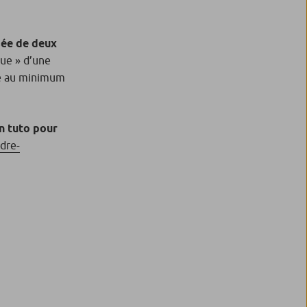
ée de deux
que » d’une
e au minimum
n tuto pour
dre-