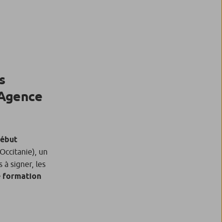
s
 Agence
début
Occitanie), un
 à signer, les
e formation