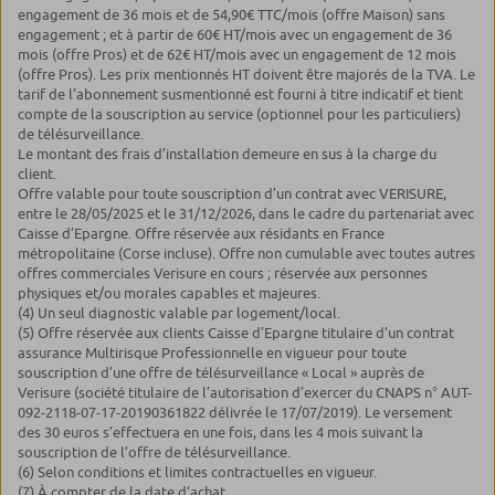
engagement de 36 mois et de 54,90€ TTC/mois (offre Maison) sans
engagement ; et à partir de 60€ HT/mois avec un engagement de 36
mois (offre Pros) et de 62€ HT/mois avec un engagement de 12 mois
(offre Pros). Les prix mentionnés HT doivent être majorés de la TVA. Le
tarif de l’abonnement susmentionné est fourni à titre indicatif et tient
compte de la souscription au service (optionnel pour les particuliers)
de télésurveillance.
Le montant des frais d’installation demeure en sus à la charge du
client.
Offre valable pour toute souscription d’un contrat avec VERISURE,
entre le 28/05/2025 et le 31/12/2026, dans le cadre du partenariat avec
Caisse d’Epargne. Offre réservée aux résidants en France
métropolitaine (Corse incluse). Offre non cumulable avec toutes autres
offres commerciales Verisure en cours ; réservée aux personnes
physiques et/ou morales capables et majeures.
(4) Un seul diagnostic valable par logement/local.
(5) Offre réservée aux clients Caisse d’Epargne titulaire d’un contrat
assurance Multirisque Professionnelle en vigueur pour toute
souscription d’une offre de télésurveillance « Local » auprès de
Verisure (société titulaire de l’autorisation d’exercer du CNAPS n° AUT-
092-2118-07-17-20190361822 délivrée le 17/07/2019). Le versement
des 30 euros s’effectuera en une fois, dans les 4 mois suivant la
souscription de l’offre de télésurveillance.
(6) Selon conditions et limites contractuelles en vigueur.
(7) À compter de la date d’achat.