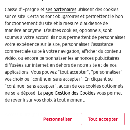
Caisse d'Epargne et
ses partenaires
utilisent des cookies
sur ce site. Certains sont obligatoires et permettent le bon
fonctionnement du site et la mesure d'audience de
manière anonyme. D'autres cookies, optionnels, sont
Garantie des Dépôts
soumis à votre accord. Ils nous permettent de personnaliser
votre expérience sur le site, personnaliser l'assistance
Protection des données personnelles
commerciale suite à votre navigation, afficher du contenu
Politique cookies
vidéo, ou encore personnaliser les annonces publicitaires
diffusées sur Internet en dehors de notre site et de nos
Sécurité
applications. Vous pouvez "tout accepter", "personnaliser"
vos choix ou "continuer sans accepter". En cliquant sur
Tarifs
"continuer sans accepter", aucun de ces cookies optionnels
Mentions légales
ne sera déposé. La
page Gestion des Cookies
vous permet
de revenir sur vos choix à tout moment.
Réglementation
Accessibilité (partiellement conforme)
Personnaliser
Tout accepter