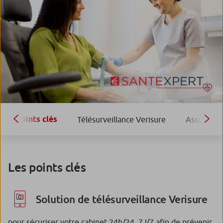
Points clés
Télésurveillance Verisure
Assurance 
Les points clés
Solution de télésurveillance Verisure
pour sécuriser votre cabinet 24h/24, 7J/7 afin de prévenir