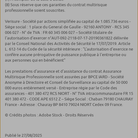
(8) Sous réserve que ces garanties du contrat multirisque
professionnelle soient souscrites.
Verisure - Société par actions simplifiée au capital de 1.085.736 euros -
Siège social : 1 place du General de Gaulle - 92160 ANTONY - RCS 345
006 027 - N° de TVA : FR 60 345 006 027 – Société titulaire de
l’autorisation d’exercer n°AUT-092-2118-07-17-20190361822 délivrée
par le Conseil National des Activités de Sécurité le 17/07/2019. Article
L. 612-14 du Code de la sécurité intérieure : "L'autorisation d'exercice ne
confère aucune prérogative de puissance publique à l'entreprise ou
aux personnes qui en bénéficient"
Les prestations d’assurance et d’assistance du contrat Assurance
Multirisque Professionnelle sont assurées par BPCE IARD - Société
Anonyme à Directoire et Conseil de Surveillance au capital de 50 000
000 euros entièrement versé - Entreprise régie par le Code des
assurances - 401 380 472 RCS NIORT - N° TVA intracommunautaire FR 15
401 380 472 - CODE APE 6512 Z – Siège Social : Chaban 79180 CHAURAY
France - Adresse : Chauray BP 8410 79024 NIORT Cedex 09 France.
© Crédits photos : Adobe Stock - Droits Réservés
Publié le 27/08/2025