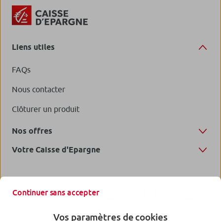
Liens utiles
FAQs
Nous contacter
Clôturer un produit
Nos offres
Votre Caisse d'Epargne
Continuer sans accepter
Vos paramètres de cookies