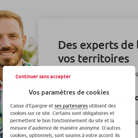
Des experts de l
vos territoires
Viticulteurs, pour vous, un accomp
Continuer sans accepter
Vos paramètres de cookies
Nos solutions pour 
viticulteurs
Caisse d'Epargne et
ses partenaires
utilisent des
cookies sur ce site. Certains sont obligatoires et
permettent le bon fonctionnement du site et la
Viticulteurs, pour vous, un accomp
mesure d'audience de manière anonyme. D'autres
Découvrir les solutions
cookies, optionnels, sont soumis à votre accord. Ils