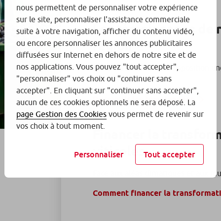
nous permettent de personnaliser votre expérience
sur le site, personnaliser l'assistance commerciale
Les témoignages de n
suite à votre navigation, afficher du contenu vidéo,
région
ou encore personnaliser les annonces publicitaires
diffusées sur Internet en dehors de notre site et de
nos applications. Vous pouvez "tout accepter",
Nous mettons à votre disposition u
"personnaliser" vos choix ou "continuer sans
répondre à vos besoins.
accepter". En cliquant sur "continuer sans accepter",
Découvrir les témoignages
aucun de ces cookies optionnels ne sera déposé. La
page Gestion des Cookies
vous permet de revenir sur
vos choix à tout moment.
Financer la transfor
viticoles
Personnaliser
Tout accepter
Face aux aléas climatiques et aux m
Comment financer la transformati