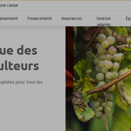
une caisse
aissement
Financement
Assurances
Gestion
Ép
salariés
que des
ulteurs
daptées pour tous les