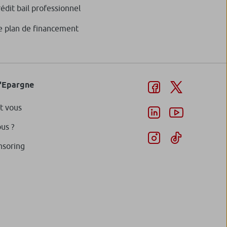
rédit bail professionnel
e plan de financement
d'Epargne
t vous
us ?
nsoring