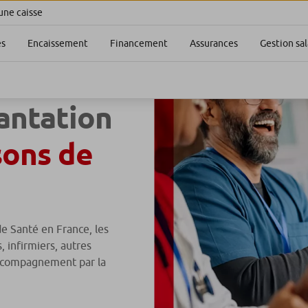
une caisse
es
Encaissement
Financement
Assurances
Gestion sal
antation
sons de
de Santé en France, les
 infirmiers, autres
accompagnement par la