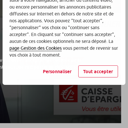
suite à votre navigation, afficher du contenu vidéo,
ou encore personnaliser les annonces publicitaires
diffusées sur Internet en dehors de notre site et de
nos applications. Vous pouvez "tout accepter",
"personnaliser" vos choix ou "continuer sans
accepter". En cliquant sur "continuer sans accepter",
aucun de ces cookies optionnels ne sera déposé. La
page Gestion des Cookies
vous permet de revenir sur
vos choix à tout moment.
 vous devez accepter les cookies de la
t YouTube fait partie en
cliquant ici.
Personnaliser
Tout accepter