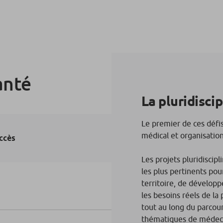
anté
La pluridiscip
Le premier de ces défis
médical et organisation
uccès
Les projets pluridiscip
les plus pertinents po
territoire, de dévelop
les besoins réels de la
tout au long du parcou
thématiques de médecin