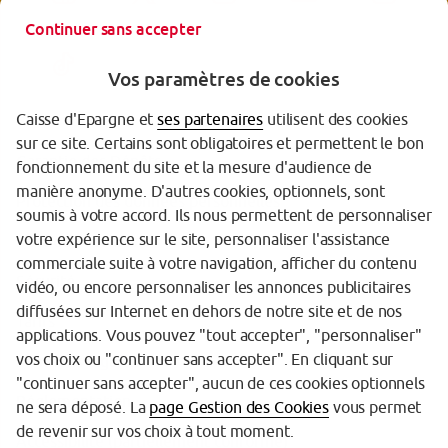
Continuer sans accepter
Vos paramètres de cookies
Caisse d'Epargne et
ses partenaires
utilisent des cookies
sur ce site. Certains sont obligatoires et permettent le bon
Garantie des Dépôts
fonctionnement du site et la mesure d'audience de
manière anonyme. D'autres cookies, optionnels, sont
Protection des données personnelles
soumis à votre accord. Ils nous permettent de personnaliser
votre expérience sur le site, personnaliser l'assistance
Politique cookies
commerciale suite à votre navigation, afficher du contenu
Sécurité
vidéo, ou encore personnaliser les annonces publicitaires
diffusées sur Internet en dehors de notre site et de nos
Tarifs
applications. Vous pouvez "tout accepter", "personnaliser"
vos choix ou "continuer sans accepter". En cliquant sur
Mentions légales
"continuer sans accepter", aucun de ces cookies optionnels
Réglementation
ne sera déposé. La
page Gestion des Cookies
vous permet
de revenir sur vos choix à tout moment.
Accessibilité (partiellement conforme)