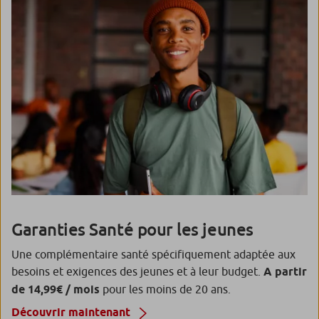
Préserver vos droits avec une Protection
Juridique et bénéficiez d’un service
d’informations juridiques 24h/24 et 7j/7 ainsi
que d’un accompagnement dans la résolution
des litiges.
Prévoir un soutien financier en
cas de décès
Choisissez la personne qui recevra un capital
garanti de 7 500 euros pour faire face aux
dépenses urgentes si vous décédez avant 55
ans.
Garanties Santé pour les jeunes
Une complémentaire santé spécifiquement adaptée aux
besoins et exigences des jeunes et à leur budget.
A partir
de 14,99€ / mois
pour les moins de 20 ans.
Découvrir maintenant