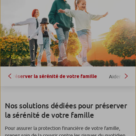
Préserver la sérénité de votre famille
Aider et êtr
Nos solutions dédiées pour préserver
la sérénité de votre famille
Pour assurer la protection financière de votre famille,
prenez soin de la couvrir contre les risques du quotidien.