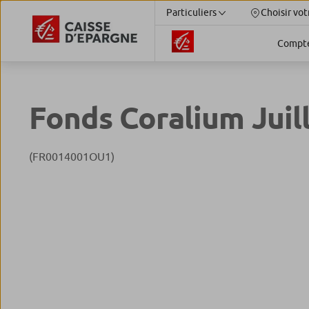
Particuliers
Choisir vot
Compt
Fonds Coralium Juil
(FR0014001OU1)