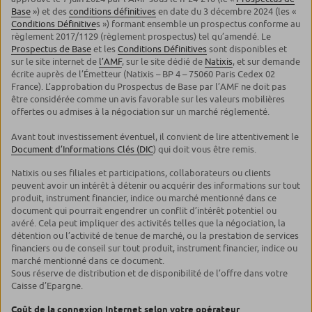
Base
») et des
conditions définitives
en date du 3 décembre 2024 (les «
Conditions Définitive
s ») formant ensemble un prospectus conforme au
règlement 2017/1129 (règlement prospectus) tel qu’amendé. Le
Prospectus de Base
et les
Conditions Définitives
sont disponibles et
sur le site internet de
l’AMF
, sur le site dédié de
Natixis
, et sur demande
écrite auprès de l’Émetteur (Natixis – BP 4 – 75060 Paris Cedex 02
France). L’approbation du Prospectus de Base par l’AMF ne doit pas
être considérée comme un avis favorable sur les valeurs mobilières
offertes ou admises à la négociation sur un marché réglementé.
Avant tout investissement éventuel, il convient de lire attentivement le
Document d’Informations Clés (DIC
) qui doit vous être remis.
Natixis ou ses filiales et participations, collaborateurs ou clients
peuvent avoir un intérêt à détenir ou acquérir des informations sur tout
produit, instrument financier, indice ou marché mentionné dans ce
document qui pourrait engendrer un conflit d’intérêt potentiel ou
avéré. Cela peut impliquer des activités telles que la négociation, la
détention ou l’activité de tenue de marché, ou la prestation de services
financiers ou de conseil sur tout produit, instrument financier, indice ou
marché mentionné dans ce document.
Sous réserve de distribution et de disponibilité de l’offre dans votre
Caisse d’Epargne.
Coût de la connexion Internet selon votre opérateur