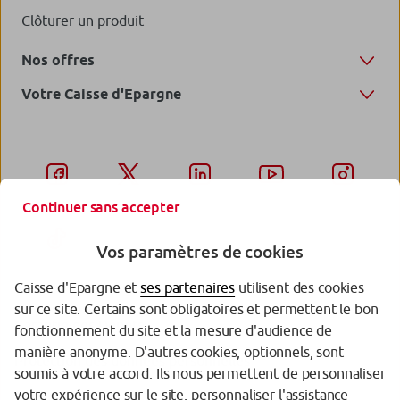
Clôturer un produit
Nos offres
Votre Caisse d'Epargne
Continuer sans accepter
Vos paramètres de cookies
Caisse d'Epargne et
ses partenaires
utilisent des cookies
sur ce site. Certains sont obligatoires et permettent le bon
Garantie des Dépôts
fonctionnement du site et la mesure d'audience de
manière anonyme. D'autres cookies, optionnels, sont
Protection des données personnelles
soumis à votre accord. Ils nous permettent de personnaliser
votre expérience sur le site, personnaliser l'assistance
Politique cookies