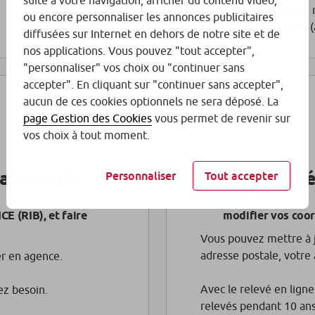
suite à votre navigation, afficher du contenu vidéo,
• Assurance de biens : 
ou encore personnaliser les annonces publicitaires
contrats d’assurances 
diffusées sur Internet en dehors de notre site et de
nos applications. Vous pouvez "tout accepter",
"personnaliser" vos choix ou "continuer sans
accepter". En cliquant sur "continuer sans accepter",
aucun de ces cookies optionnels ne sera déposé. La
page Gestion des Cookies
vous permet de revenir sur
vos choix à tout moment.
paiements
Gé
Personnaliser
Tout accepter
E (RIB), et faire
modifier vos coor
Vous pouvez mettre à 
adresse postale, votre
r en agence.
Avec le relevé en ligne
ez besoin.
relevés pendant 10 ans