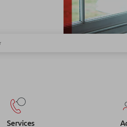
r
Services
Ac