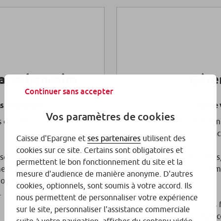
arte bancaire
Gérer
Continuer sans accepter
ns courantes
suivre 
Vos paramètres de cookies
et piloter votre carte
Vous pouvez par exemp
portefeuille, suivre l’
Caisse d'Epargne et
ses partenaires
utilisent des
cookies sur ce site. Certains sont obligatoires et
ssez en temps réel
Pour suivre vos crédits
permettent le bon fonctionnement du site et la
ement de compte à
consommation ou immo
mesure d'audience de manière anonyme. D'autres
tion des virements et
cookies, optionnels, sont soumis à votre accord. Ils
.
Assurances
nous permettent de personnaliser votre expérience
• Assurance vie : Vous 
sur le site, personnaliser l'assistance commerciale
réalisez un arbitrage,