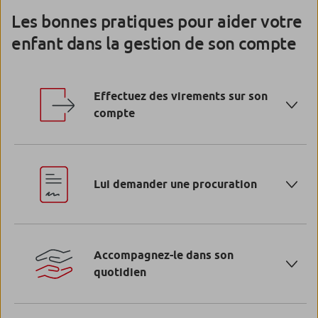
Les bonnes pratiques pour aider votre
enfant dans la gestion de son compte
Effectuez des virements sur son
compte
Occasionnels ou programmés, effectuer des
virements sur son compte pourra l’aider à maintenir
Lui demander une procuration
un solde positif.
Avec cette solution, il vous autorise à effectuer des
opérations bancaires en son nom et à accéder aux
Accompagnez-le dans son
informations de son compte. Vous conservez ainsi un
quotidien
accès au solde et à l’historique du compte de votre
enfant depuis votre espace client personnel.
Vous pouvez toujours lui donner des conseils utiles :