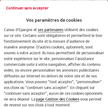
Continuer sans accepter
Vos paramètres de cookies
Caisse d'Epargne et
ses partenaires
utilisent des cookies
sur ce site. Certains sont obligatoires et permettent le bon
Garantie des Dépôts
fonctionnement du site et la mesure d'audience de
manière anonyme. D'autres cookies, optionnels, sont
Protection des données personnelles
soumis à votre accord. Ils nous permettent de personnaliser
votre expérience sur le site, personnaliser l'assistance
Politique cookies
commerciale suite à votre navigation, afficher du contenu
Sécurité
vidéo, ou encore personnaliser les annonces publicitaires
diffusées sur Internet en dehors de notre site et de nos
Tarifs
applications. Vous pouvez "tout accepter", "personnaliser"
vos choix ou "continuer sans accepter". En cliquant sur
Mentions légales
"continuer sans accepter", aucun de ces cookies optionnels
Réglementation
ne sera déposé. La
page Gestion des Cookies
vous permet
de revenir sur vos choix à tout moment.
Accessibilité (partiellement conforme)