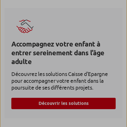
encouragez-le à consulter régulièrement ses
comptes, à anticiper ses dépenses pour rester à
l’équilibre, à épargner régulièrement. Incitez-le à
utiliser la fonctionnalité « « Budget » de l’application :
il pourra régler des alertes pour être prévenu dès que
son solde passe en-dessous d’un certain seuil ou dès
Accompagnez votre enfant à
qu’un débit important se présente sur son compte.
entrer sereinement dans l’âge
adulte
Découvrez les solutions Caisse d’Epargne
pour accompagner votre enfant dans la
poursuite de ses différents projets.
Découvrir les solutions