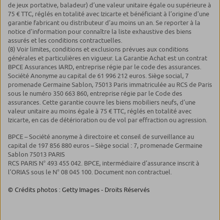
de jeux portative, baladeur) d’une valeur unitaire égale ou supérieure à
75 € TTC, réglés en totalité avec Izicarte et bénéficiant à l’origine d’une
garantie fabricant ou distributeur d’au moins un an. Se reporter à la
notice d’information pour connaître la liste exhaustive des biens
assurés et les conditions contractuelles.
(8) Voir limites, conditions et exclusions prévues aux conditions
générales et particulières en vigueur. La Garantie Achat est un contrat
BPCE Assurances IARD, entreprise régie par le code des assurances.
Société Anonyme au capital de 61 996 212 euros. Siège social, 7
promenade Germaine Sablon, 75013 Paris immatriculée au RCS de Paris
sous le numéro 350 663 860, entreprise régie par le Code des
assurances. Cette garantie couvre les biens mobiliers neufs, d’une
valeur unitaire au moins égale à 75 € TTC, réglés en totalité avec
Izicarte, en cas de détérioration ou de vol par effraction ou agression.
BPCE – Société anonyme à directoire et conseil de surveillance au
capital de 197 856 880 euros – Siège social : 7, promenade Germaine
Sablon 75013 PARIS
RCS PARIS N° 493 455 042. BPCE, intermédiaire d’assurance inscrit à
l’ORIAS sous le N° 08 045 100. Document non contractuel.
© Crédits photos : Getty Images - Droits Réservés