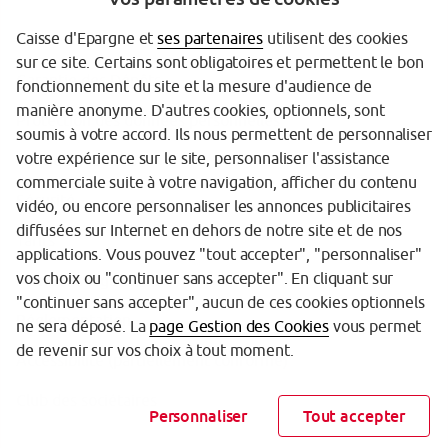
Caisse d'Epargne et
ses partenaires
utilisent des cookies
sur ce site. Certains sont obligatoires et permettent le bon
Garantie des Dépôts
fonctionnement du site et la mesure d'audience de
manière anonyme. D'autres cookies, optionnels, sont
Protection des données personnelles
soumis à votre accord. Ils nous permettent de personnaliser
votre expérience sur le site, personnaliser l'assistance
Politique cookies
commerciale suite à votre navigation, afficher du contenu
Sécurité
vidéo, ou encore personnaliser les annonces publicitaires
diffusées sur Internet en dehors de notre site et de nos
Tarifs
applications. Vous pouvez "tout accepter", "personnaliser"
vos choix ou "continuer sans accepter". En cliquant sur
Mentions légales
"continuer sans accepter", aucun de ces cookies optionnels
Réglementation
ne sera déposé. La
page Gestion des Cookies
vous permet
de revenir sur vos choix à tout moment.
Accessibilité (partiellement conforme)
Club des sociétaires
Personnaliser
Tout accepter