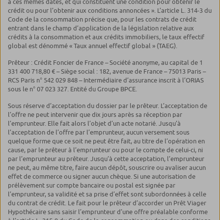
à ces mêmes dates, et qui constituent une condition pour obtenir le
crédit ou pour l’obtenir aux conditions annoncées ». L’article L. 314-3 du
Code de la consommation précise que, pour les contrats de crédit
entrant dans le champ d’application de la législation relative aux
crédits à la consommation et aux crédits immobiliers, le taux effectif
global est dénommé « Taux annuel effectif global » (TAEG).
Prêteur : Crédit Foncier de France – Société anonyme, au capital de 1
331 400 718,80 € – Siège social : 182, avenue de France – 75013 Paris –
RCS Paris n° 542 029 848 – Intermédiaire d’assurance inscrit à l’ORIAS
sous le n° 07 023 327. Entité du Groupe BPCE.
Sous réserve d’acceptation du dossier par le prêteur. L’acceptation de
l’offre ne peut intervenir que dix jours après sa réception par
l’emprunteur. Elle fait alors l’objet d’un acte notarié. Jusqu’à
l’acceptation de l’offre par l’emprunteur, aucun versement sous
quelque forme que ce soit ne peut être fait, au titre de l’opération en
cause, par le prêteur à l’emprunteur ou pour le compte de celui-ci, ni
par l’emprunteur au prêteur. Jusqu’à cette acceptation, l’emprunteur
ne peut, au même titre, faire aucun dépôt, souscrire ou avaliser aucun
effet de commerce ou signer aucun chèque. Si une autorisation de
prélèvement sur compte bancaire ou postal est signée par
l’emprunteur, sa validité et sa prise d’effet sont subordonnées à celle
du contrat de crédit. Le fait pour le prêteur d’accorder un Prêt Viager
Hypothécaire sans saisir l’emprunteur d’une offre préalable conforme