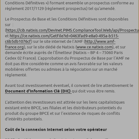
Conditions Définitives ») formant ensemble un prospectus conforme au
règlement 2017/1129 (règlement prospectus) tel qu’amendé.
Le Prospectus de Base et les Conditions Définitives sont disponibles
sur :
(
https://cib.natixis.com/DevInet.PIMS.ComplianceTool.Web/api/Pros
et
https://ce.natixis.com/GetFile?id=0463fad9-e8a0-495a-b515-
c6b5db1076cf
) sur le site internet de l’AMF (
http://www.amf-
france.org
), sur le site dédié de Natixis (
www.ce.natixis.com
), et sur
demande écrite auprès de l’Émetteur (Natixis – BP 4 – 75060 Paris
Cedex 02 France). L’approbation du Prospectus de Base par l’AMF ne
doit pas être considérée comme un avis favorable sur les valeurs
mobilières offertes ou admises à la négociation sur un marché
réglementé.
Avant tout investissement éventuel, il convient de lire attentivement le
Document d’Information Clé (DIC)
qui doit vous être remis.
L’attention des investisseurs est attirée sur les liens capitalistiques
existant entre BPCE, ses filiales et les distributeurs potentiels du
produit du groupe BPCE et sur l’existence de risques de conflits
d’intérêts potentiels.
Coût de la connexion Internet selon votre opérateur