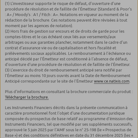
(1) L’investisseur supporte le risque de défaut, d’ouverture d’une
procédure de résolution et de faillite de l’Émetteur (Standard & Poor’s
: A+ / Moody’s : A1 / Fitch : A+. Notations en vigueur au moment de la
rédaction de la brochure. Ces notations peuvent être révisées à tout
moment par les agences de notation).
(2) Hors frais de gestion sur encours et de droits de garde pour les
comptes-titres et le cas échéant ceux liés aux versements/aux
arbitrages ou aux garanties plancher, notamment dans le cadre d’un
contrat d’assurance vie ou de capitalisation et hors fiscalité et
prélèvements sociaux applicables. Le remboursement à l’échéance ou
anticipé décidé par l’Émetteur est conditionné à l’absence de défaut,
d’ouverture d’une procédure de résolution et de faillite de l’Émetteur.
(3) L’exercice du droit de remboursement anticipé sera notifié par
l’Émetteur au moins 10 jours ouvrés avant la Date de Remboursement
Anticipé correspondante sur le site de l’Émetteur
www.ce.natixis.com
.
Plus d’informations en consultant la brochure commerciale du produit :
Télécharger la brochure
.
Les Instruments Financiers décrits dans la présente communication à
caractère promotionnel font l’objet d’une documentation juridique
composée du prospectus de base relatif au programme d’émission des
Instruments Financiers, tel que modifié par ses suppléments successifs,
approuvé le 5 juin 2025 par l’AMF sous le n° 25-198 (le « Prospectus de
Base ») et des conditions définitives en date du 31 décembre 2025 (les «