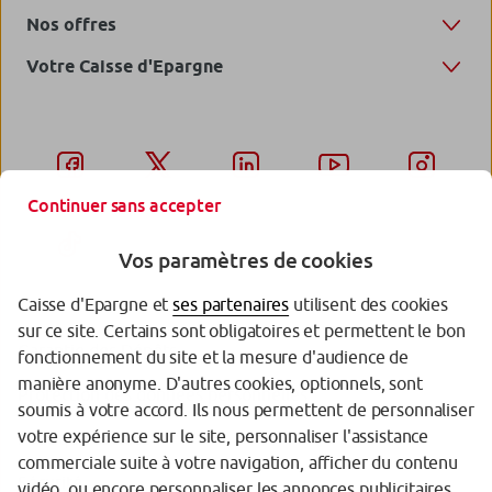
Nos offres
Votre Caisse d'Epargne
Continuer sans accepter
Vos paramètres de cookies
Caisse d'Epargne et
ses partenaires
utilisent des cookies
sur ce site. Certains sont obligatoires et permettent le bon
Garantie des Dépôts
fonctionnement du site et la mesure d'audience de
manière anonyme. D'autres cookies, optionnels, sont
Protection des données personnelles
soumis à votre accord. Ils nous permettent de personnaliser
votre expérience sur le site, personnaliser l'assistance
Politique cookies
commerciale suite à votre navigation, afficher du contenu
Sécurité
vidéo, ou encore personnaliser les annonces publicitaires