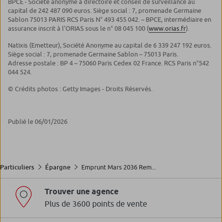
BPCE - Société anonyme à directoire et conseil de surveillance au
capital de 242 487 090 euros. Siège social : 7, promenade Germaine
Sablon 75013 PARIS RCS Paris N° 493 455 042. – BPCE, intermédiaire en
assurance inscrit à l’ORIAS sous le n° 08 045 100 (
www.orias.fr
).
Natixis (Emetteur), Société Anonyme au capital de 6 339 247 192 euros.
Siège social : 7, promenade Germaine Sablon – 75013 Paris.
Adresse postale : BP 4 – 75060 Paris Cedex 02 France. RCS Paris n°542
044 524.
© Crédits photos : Getty Images - Droits Réservés.
Publié le 06/01/2026
Emprunt Mars 2036 Rem...
Particuliers
Épargne
Trouver une agence
Plus de 3600 points de vente