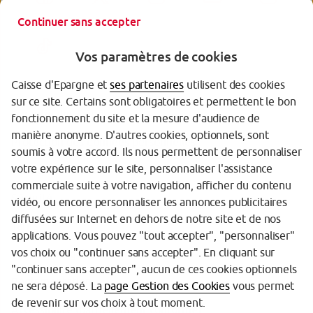
Continuer sans accepter
Vos paramètres de cookies
Caisse d'Epargne et
ses partenaires
utilisent des cookies
sur ce site. Certains sont obligatoires et permettent le bon
Garantie des Dépôts
fonctionnement du site et la mesure d'audience de
manière anonyme. D'autres cookies, optionnels, sont
Protection des données personnelles
soumis à votre accord. Ils nous permettent de personnaliser
votre expérience sur le site, personnaliser l'assistance
Politique cookies
commerciale suite à votre navigation, afficher du contenu
Sécurité
vidéo, ou encore personnaliser les annonces publicitaires
diffusées sur Internet en dehors de notre site et de nos
Tarifs
applications. Vous pouvez "tout accepter", "personnaliser"
vos choix ou "continuer sans accepter". En cliquant sur
Mentions légales
"continuer sans accepter", aucun de ces cookies optionnels
Réglementation
ne sera déposé. La
page Gestion des Cookies
vous permet
de revenir sur vos choix à tout moment.
Accessibilité (partiellement conforme)