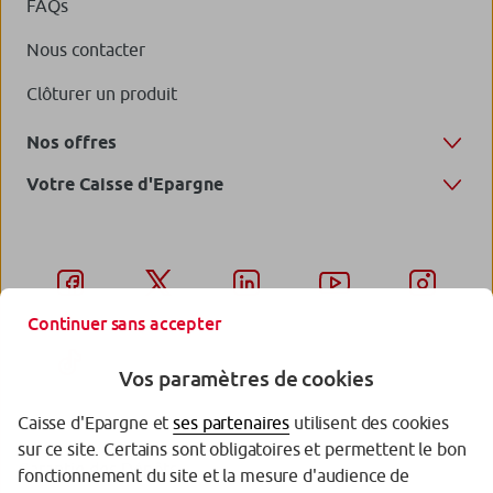
FAQs
Nous contacter
Clôturer un produit
Nos offres
Votre Caisse d'Epargne
Continuer sans accepter
Vos paramètres de cookies
Caisse d'Epargne et
ses partenaires
utilisent des cookies
sur ce site. Certains sont obligatoires et permettent le bon
Garantie des Dépôts
fonctionnement du site et la mesure d'audience de