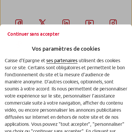
Continuer sans accepter
Vos paramètres de cookies
Caisse d'Epargne et
ses partenaires
utilisent des cookies
sur ce site. Certains sont obligatoires et permettent le bon
Garantie des Dépôts
fonctionnement du site et la mesure d'audience de
manière anonyme. D'autres cookies, optionnels, sont
Protection des données personnelles
soumis à votre accord. Ils nous permettent de personnaliser
votre expérience sur le site, personnaliser l'assistance
Politique cookies
commerciale suite à votre navigation, afficher du contenu
Sécurité
vidéo, ou encore personnaliser les annonces publicitaires
diffusées sur Internet en dehors de notre site et de nos
Tarifs
applications. Vous pouvez "tout accepter", "personnaliser"
vos choix ou "continuer sans accepter". En cliquant sur
Mentions légales