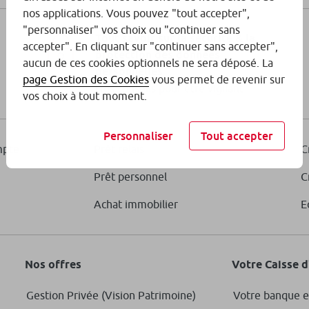
nos applications. Vous pouvez "tout accepter",
"personnaliser" vos choix ou "continuer sans
Tout savoir sur la sécurité & la
accepter". En cliquant sur "continuer sans accepter",
protection des données
aucun de ces cookies optionnels ne sera déposé. La
personnelles
page Gestion des Cookies
vous permet de revenir sur
Nos conseils pour être vigilant
vos choix à tout moment.
Personnaliser
Tout accepter
mpte
Prêt relais
C
Prêt personnel
C
Achat immobilier
E
Nos offres
Votre Caisse 
Gestion Privée (Vision Patrimoine)
Votre banque e