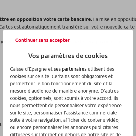
tre en opposition votre carte bancaire.
La mise en oppositi
e-Cartes est automatiquement transféré sur votre nouvelle c
Continuer sans accepter
nouvelle carte, le service e-Cartes ne le sera pas non plus.
Vos paramètres de cookies
Caisse d'Epargne et
ses partenaires
utilisent des
cookies sur ce site. Certains sont obligatoires et
permettent le bon fonctionnement du site et la
mesure d'audience de manière anonyme. D'autres
cookies, optionnels, sont soumis à votre accord. Ils
nous permettent de personnaliser votre expérience
sur le site, personnaliser l'assistance commerciale
suite à votre navigation, afficher du contenu vidéo,
...
ou encore personnaliser les annonces publicitaires
diffusées sur Internet en dehors de notre site et de