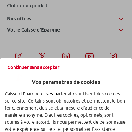
Clôturer un produit
Nos offres
Votre Caisse d'Epargne
Continuer sans accepter
Vos paramètres de cookies
Caisse d'Epargne et
ses partenaires
utilisent des cookies
sur ce site. Certains sont obligatoires et permettent le bon
Garantie des Dépôts
fonctionnement du site et la mesure d'audience de
manière anonyme. D'autres cookies, optionnels, sont
Protection des données personnelles
soumis à votre accord. Ils nous permettent de personnaliser
votre expérience sur le site, personnaliser l'assistance
Politique cookies