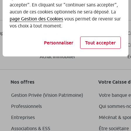
personnelles
accepter". En cliquant sur "continuer sans accepter",
Nos conseils pour être vigilant
aucun de ces cookies optionnels ne sera déposé. La
page Gestion des Cookies
vous permet de revenir sur
vos choix à tout moment.
mpte
Prêt relais
C
Personnaliser
Tout accepter
Prêt personnel
C
Achat immobilier
E
Nos offres
Votre Caisse 
Gestion Privée (Vision Patrimoine)
Votre banque e
Professionnels
Qui sommes-no
Entreprises
Mécénat & spo
Associations & ESS
Être sociétaire