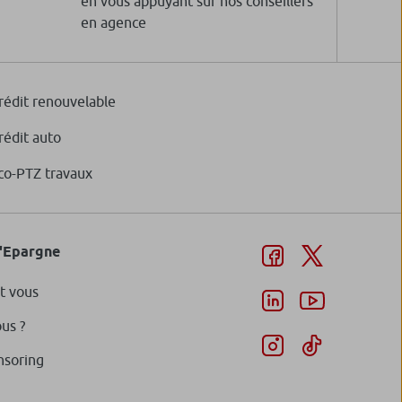
en vous appuyant sur nos conseillers
en agence
rédit renouvelable
rédit auto
co-PTZ travaux
d'Epargne
t vous
us ?
nsoring