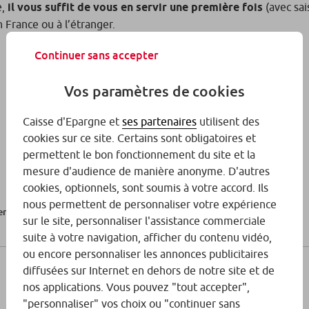
e,
il vous suffit de vous en servir une première fois
(avec sai
n France ou à l’étranger.
Continuer sans accepter
Vos paramètres de cookies
Caisse d'Epargne et
ses partenaires
utilisent des
cookies sur ce site. Certains sont obligatoires et
permettent le bon fonctionnement du site et la
mesure d'audience de manière anonyme. D'autres
cookies, optionnels, sont soumis à votre accord. Ils
nous permettent de personnaliser votre expérience
Comment activer ma car...
ent
sur le site, personnaliser l'assistance commerciale
suite à votre navigation, afficher du contenu vidéo,
ou encore personnaliser les annonces publicitaires
diffusées sur Internet en dehors de notre site et de
Tout savoir sur la sécurité & la
nos applications. Vous pouvez "tout accepter",
protection des données
"personnaliser" vos choix ou "continuer sans