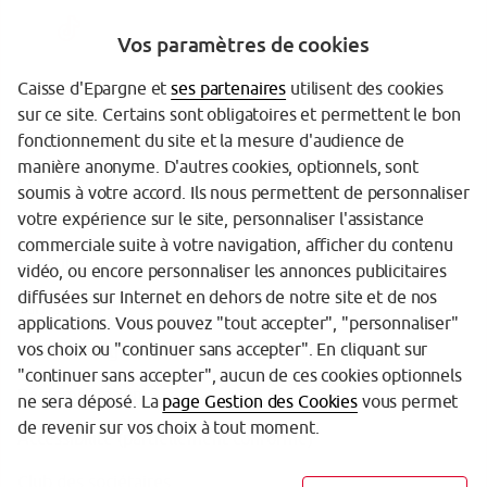
Vos paramètres de cookies
Caisse d'Epargne et
ses partenaires
utilisent des cookies
sur ce site. Certains sont obligatoires et permettent le bon
Garantie des Dépôts
fonctionnement du site et la mesure d'audience de
manière anonyme. D'autres cookies, optionnels, sont
Protection des données personnelles
soumis à votre accord. Ils nous permettent de personnaliser
votre expérience sur le site, personnaliser l'assistance
Politique cookies
commerciale suite à votre navigation, afficher du contenu
Sécurité
vidéo, ou encore personnaliser les annonces publicitaires
diffusées sur Internet en dehors de notre site et de nos
Tarifs
applications. Vous pouvez "tout accepter", "personnaliser"
vos choix ou "continuer sans accepter". En cliquant sur
Mentions légales
"continuer sans accepter", aucun de ces cookies optionnels
Réglementation
ne sera déposé. La
page Gestion des Cookies
vous permet
de revenir sur vos choix à tout moment.
Accessibilité (partiellement conforme)
Club des sociétaires