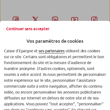
Continuer sans accepter
Vos paramètres de cookies
Caisse d'Epargne et
ses partenaires
utilisent des cookies
sur ce site. Certains sont obligatoires et permettent le bon
Garantie des Dépôts
fonctionnement du site et la mesure d'audience de
manière anonyme. D'autres cookies, optionnels, sont
Protection des données personnelles
soumis à votre accord. Ils nous permettent de personnaliser
votre expérience sur le site, personnaliser l'assistance
Politique cookies
commerciale suite à votre navigation, afficher du contenu
Sécurité
vidéo, ou encore personnaliser les annonces publicitaires
diffusées sur Internet en dehors de notre site et de nos
Tarifs
applications. Vous pouvez "tout accepter", "personnaliser"
vos choix ou "continuer sans accepter". En cliquant sur