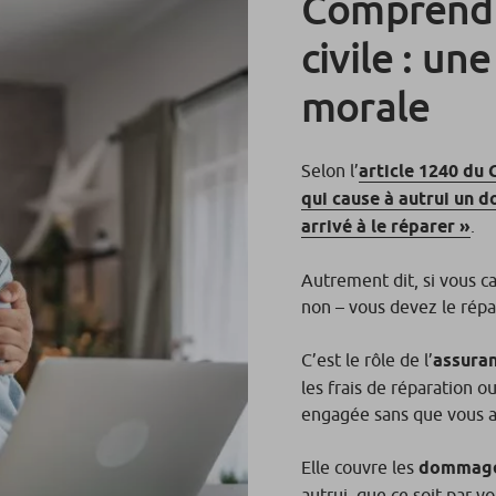
Comprendre
civile : un
morale
Selon l’
article 1240 du
qui cause à autrui un d
arrivé à le réparer »
.
Autrement dit, si vous 
non – vous devez le répa
C’est le rôle de l’
assuran
les frais de réparation 
engagée sans que vous 
Elle couvre les
dommages
autrui, que ce soit par 