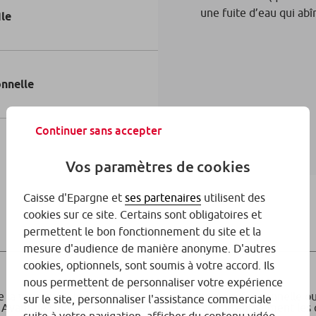
une fuite d’eau qui abî
ile
onnelle
Continuer sans accepter
Vos paramètres de cookies
Caisse d'Epargne et
ses partenaires
utilisent des
cookies sur ce site. Certains sont obligatoires et
permettent le bon fonctionnement du site et la
mesure d'audience de manière anonyme. D'autres
cookies, optionnels, sont soumis à votre accord. Ils
nous permettent de personnaliser votre expérience
a vie privée, les sinistres liés à une activité professionnelle
sur le site, personnaliser l'assistance commerciale
 Avant de signer, il est donc essentiel de lire attentivement le