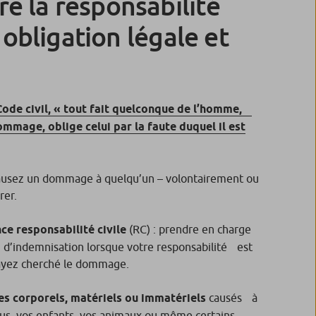
 la responsabilité
e obligation légale et
 Code civil, « tout fait quelconque de l’homme,
ommage, oblige celui par la faute duquel il est
causez un dommage à quelqu’un – volontairement ou
rer.
ce responsabilité civile
(RC) : prendre en charge
ou d’indemnisation lorsque votre responsabilité est
ayez cherché le dommage.
 corporels, matériels ou immatériels
causés à
vous, vos enfants, vos animaux ou même certains