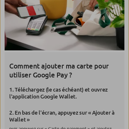
apparaît sur l’écran. C’est payé
! Vous recevez une
3. Procédez à votre authentification et confirmez
notification à chaque paiement.
le paiement.
4. C’est tout !
Votre règlement est terminé.
Comment ajouter ma carte pour
utiliser Google Pay ?
1. Téléchargez (le cas échéant) et ouvrez
l'application Google Wallet.
2. En bas de l'écran, appuyez sur « Ajouter à
Wallet »
puis appuyez sur « Carte de paiement » et ajoutez