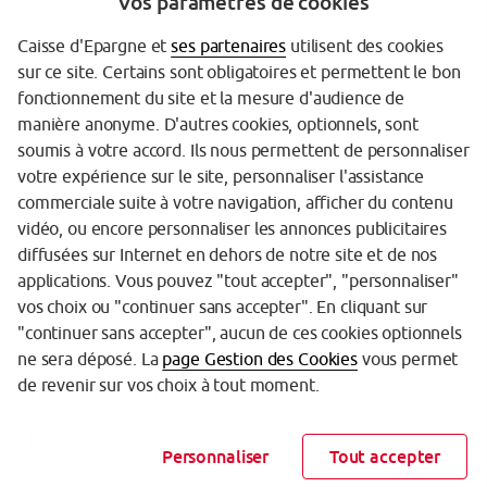
Vos paramètres de cookies
Caisse d'Epargne et
ses partenaires
utilisent des cookies
sur ce site. Certains sont obligatoires et permettent le bon
Garantie des Dépôts
fonctionnement du site et la mesure d'audience de
manière anonyme. D'autres cookies, optionnels, sont
Protection des données personnelles
soumis à votre accord. Ils nous permettent de personnaliser
votre expérience sur le site, personnaliser l'assistance
Politique cookies
commerciale suite à votre navigation, afficher du contenu
Sécurité
vidéo, ou encore personnaliser les annonces publicitaires
diffusées sur Internet en dehors de notre site et de nos
Tarifs
applications. Vous pouvez "tout accepter", "personnaliser"
vos choix ou "continuer sans accepter". En cliquant sur
Mentions légales
"continuer sans accepter", aucun de ces cookies optionnels
Réglementation
ne sera déposé. La
page Gestion des Cookies
vous permet
de revenir sur vos choix à tout moment.
Accessibilité (partiellement conforme)
Club des sociétaires
Personnaliser
Tout accepter