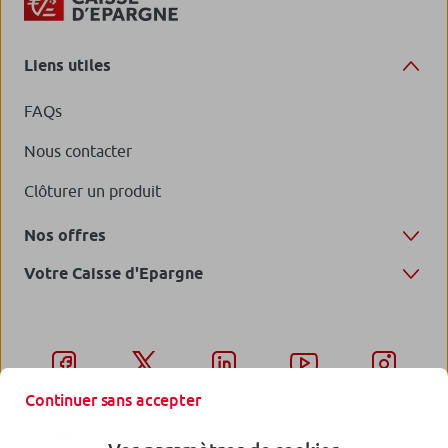
Liens utiles
FAQs
Nous contacter
Clôturer un produit
Nos offres
Votre Caisse d'Epargne
Continuer sans accepter