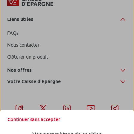
Liens utiles
FAQs
Nous contacter
Clôturer un produit
Nos offres
Votre Caisse d'Epargne
Continuer sans accepter