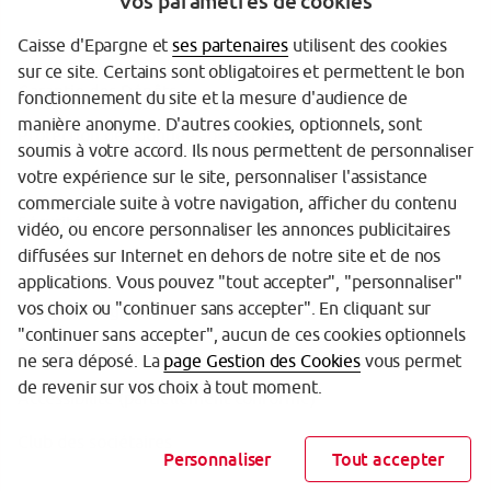
Vos paramètres de cookies
Caisse d'Epargne et
ses partenaires
utilisent des cookies
sur ce site. Certains sont obligatoires et permettent le bon
Garantie des Dépôts
fonctionnement du site et la mesure d'audience de
manière anonyme. D'autres cookies, optionnels, sont
Protection des données personnelles
soumis à votre accord. Ils nous permettent de personnaliser
votre expérience sur le site, personnaliser l'assistance
Politique cookies
commerciale suite à votre navigation, afficher du contenu
Sécurité
vidéo, ou encore personnaliser les annonces publicitaires
diffusées sur Internet en dehors de notre site et de nos
Tarifs
applications. Vous pouvez "tout accepter", "personnaliser"
vos choix ou "continuer sans accepter". En cliquant sur
Mentions légales
"continuer sans accepter", aucun de ces cookies optionnels
Réglementation
ne sera déposé. La
page Gestion des Cookies
vous permet
de revenir sur vos choix à tout moment.
Accessibilité (partiellement conforme)
Club des sociétaires
Personnaliser
Tout accepter