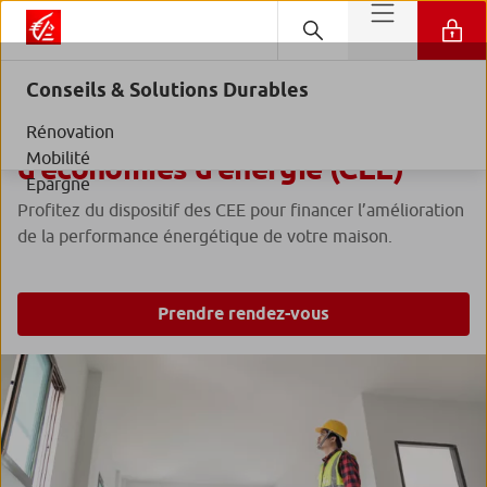
Conseils & Solutions Durables
Tout savoir sur les
certificats
Rénovation
Mobilité
d’économies d’énergie (CEE)
Epargne
Profitez du dispositif des CEE pour financer l’amélioration
de la performance énergétique de votre maison.
Prendre rendez-vous