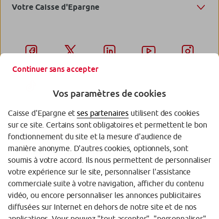
Votre Caisse d'Epargne
Continuer sans accepter
Vos paramètres de cookies
Caisse d'Epargne et
ses partenaires
utilisent des cookies
sur ce site. Certains sont obligatoires et permettent le bon
Garantie des Dépôts
fonctionnement du site et la mesure d'audience de
manière anonyme. D'autres cookies, optionnels, sont
Protection des données personnelles
soumis à votre accord. Ils nous permettent de personnaliser
votre expérience sur le site, personnaliser l'assistance
Politique cookies
commerciale suite à votre navigation, afficher du contenu
Sécurité
vidéo, ou encore personnaliser les annonces publicitaires
diffusées sur Internet en dehors de notre site et de nos
Tarifs
applications. Vous pouvez "tout accepter", "personnaliser"