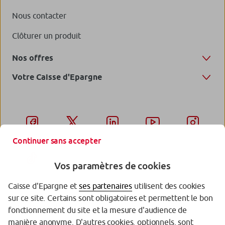
Nous contacter
Clôturer un produit
Nos offres
Votre Caisse d'Epargne
Continuer sans accepter
Vos paramètres de cookies
Caisse d'Epargne et
ses partenaires
utilisent des cookies
sur ce site. Certains sont obligatoires et permettent le bon
Garantie des Dépôts
fonctionnement du site et la mesure d'audience de
manière anonyme. D'autres cookies, optionnels, sont