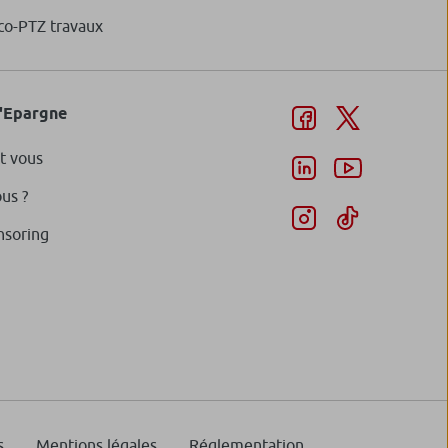
co-PTZ travaux
d'Epargne
t vous
us ?
nsoring
s
Mentions légales
Réglementation