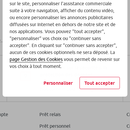
sur le site, personnaliser l'assistance commerciale
suite à votre navigation, afficher du contenu vidéo,
ou encore personnaliser les annonces publicitaires
diffusées sur Internet en dehors de notre site et de
nos applications. Vous pouvez "tout accepter",
"personnaliser" vos choix ou "continuer sans
..
accepter". En cliquant sur "continuer sans accepter",
aucun de ces cookies optionnels ne sera déposé. La
page Gestion des Cookies
vous permet de revenir sur
vos choix à tout moment.
Tout savoir sur la sécurité & la
protection des données
personnelles
Personnaliser
Tout accepter
Nos conseils pour être vigilant
mpte
Prêt relais
C
Prêt personnel
C