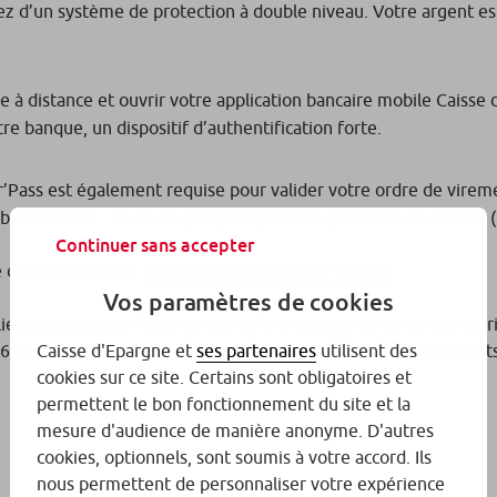
iez d’un système de protection à double niveau. Votre argent e
à distance et ouvrir votre application bancaire mobile Caisse d'
re banque, un dispositif d’authentification forte.
ur’Pass est également requise pour valider votre ordre de virem
iométrique : Touch ID (iOS)/ Fingerprint (Androïd) ou Face ID 
Continuer sans accepter
client par e-mail :
sav-wero@crc.payment.bpce.fr
Vos paramètres de cookies
lients particuliers faisant l’objet d’une mesure de protection jur
16 ans, et sous réserve de l’accord de l’un de leurs représentants
Caisse d'Epargne et
ses partenaires
utilisent des
cookies sur ce site. Certains sont obligatoires et
permettent le bon fonctionnement du site et la
mesure d'audience de manière anonyme. D'autres
cookies, optionnels, sont soumis à votre accord. Ils
nous permettent de personnaliser votre expérience