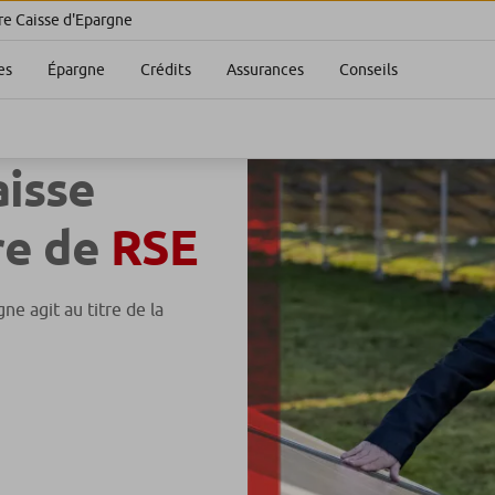
re Caisse d'Epargne
es
Épargne
Crédits
Assurances
Conseils
isse
re de
RSE
ne agit au titre de la