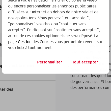
suite à votre navigation, afficher du contenu vidéo,
es
ou encore personnaliser les annonces publicitaires
diffusées sur Internet en dehors de notre site et de
nos applications. Vous pouvez "tout accepter",
"personnaliser" vos choix ou "continuer sans
accepter". En cliquant sur "continuer sans accepter",
aucun de ces cookies optionnels ne sera déposé. La
page Gestion des Cookies
vous permet de revenir sur
le profit.
FAUX.
Depuis leur créa
vos choix à tout moment.
orientent l’épargne de 
locaux pour dynamiser l
Personnaliser
Tout accepter
également des placeme
que, c'est la même
Responsables, qui intèg
concernant les questio
de gouvernance. Et bo
des performances compa
rler des