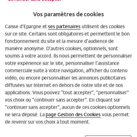
Vos paramètres de cookies
Caisse d'Epargne et
ses partenaires
utilisent des cookies
sur ce site. Certains sont obligatoires et permettent le bon
Garantie des Dépôts
fonctionnement du site et la mesure d'audience de
manière anonyme. D'autres cookies, optionnels, sont
Protection des données personnelles
soumis à votre accord. Ils nous permettent de personnaliser
votre expérience sur le site, personnaliser l'assistance
Politique cookies
commerciale suite à votre navigation, afficher du contenu
Sécurité
vidéo, ou encore personnaliser les annonces publicitaires
diffusées sur Internet en dehors de notre site et de nos
Tarifs
applications. Vous pouvez "tout accepter", "personnaliser"
vos choix ou "continuer sans accepter". En cliquant sur
Mentions légales
"continuer sans accepter", aucun de ces cookies optionnels
Réglementation
ne sera déposé. La
page Gestion des Cookies
vous permet
de revenir sur vos choix à tout moment.
Accessibilité (partiellement conforme)
Club des sociétaires