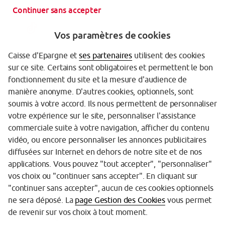
Continuer sans accepter
Vos paramètres de cookies
Caisse d'Epargne et
ses partenaires
utilisent des cookies
sur ce site. Certains sont obligatoires et permettent le bon
Garantie des Dépôts
fonctionnement du site et la mesure d'audience de
manière anonyme. D'autres cookies, optionnels, sont
Protection des données personnelles
soumis à votre accord. Ils nous permettent de personnaliser
votre expérience sur le site, personnaliser l'assistance
Politique cookies
commerciale suite à votre navigation, afficher du contenu
Sécurité
vidéo, ou encore personnaliser les annonces publicitaires
diffusées sur Internet en dehors de notre site et de nos
Tarifs
applications. Vous pouvez "tout accepter", "personnaliser"
vos choix ou "continuer sans accepter". En cliquant sur
Mentions légales
"continuer sans accepter", aucun de ces cookies optionnels
Réglementation
ne sera déposé. La
page Gestion des Cookies
vous permet
de revenir sur vos choix à tout moment.
Accessibilité (partiellement conforme)