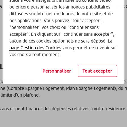
suite à votre navigation, afficher du contenu vidéo,
ources. Elle est fixée selon un barème réglementaire, peut s’
ou encore personnaliser les annonces publicitaires
diffusées sur Internet en dehors de notre site et de
nos applications. Vous pouvez "tout accepter",
"personnaliser" vos choix ou "continuer sans
accepter". En cliquant sur "continuer sans accepter",
aucun de ces cookies optionnels ne sera déposé. La
page Gestion des Cookies
vous permet de revenir sur
vos choix à tout moment.
L)
Personnaliser
Tout accepter
lementé consenti à l’issue d’une phase d’épargne constituée 
rgne (Compte Epargne Logement, Plan Epargne Logement), du mo
limite d’un plafond.
ans et peut financer des dépenses relatives à votre résidence pr